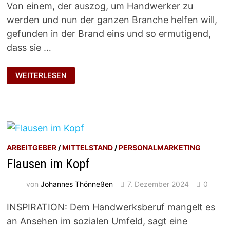
Von einem, der auszog, um Handwerker zu
werden und nun der ganzen Branche helfen will,
gefunden in der Brand eins und so ermutigend,
dass sie …
DAS
WEITERLESEN
KRIEG
ICH
HIN
ARBEITGEBER
/
MITTELSTAND
/
PERSONALMARKETING
Flausen im Kopf
von
Johannes Thönneßen
7. Dezember 2024
0
INSPIRATION: Dem Handwerksberuf mangelt es
an Ansehen im sozialen Umfeld, sagt eine