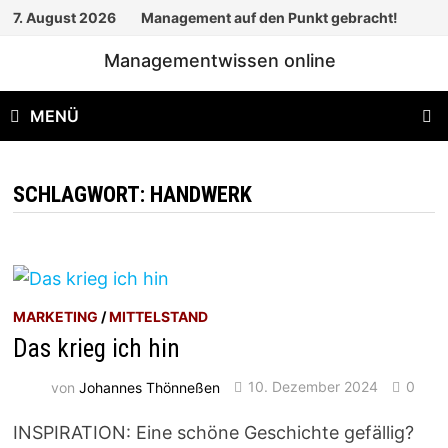
Zum
7. August 2026
Management auf den Punkt gebracht!
Inhalt
Managementwissen online
springen
MENÜ
SCHLAGWORT:
HANDWERK
MARKETING
/
MITTELSTAND
Das krieg ich hin
von
Johannes Thönneßen
10. Dezember 2024
0
INSPIRATION: Eine schöne Geschichte gefällig?