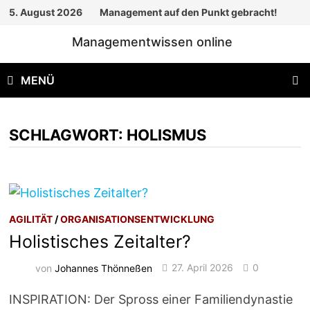
Zum
5. August 2026
Management auf den Punkt gebracht!
Inhalt
Managementwissen online
springen
MENÜ
SCHLAGWORT:
HOLISMUS
AGILITÄT
/
ORGANISATIONSENTWICKLUNG
Holistisches Zeitalter?
von
Johannes Thönneßen
27. April 2026
0
INSPIRATION: Der Spross einer Familiendynastie