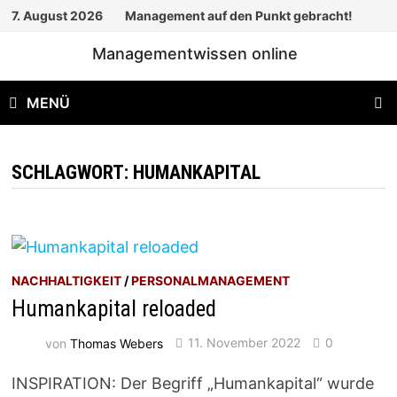
Zum
7. August 2026
Management auf den Punkt gebracht!
Inhalt
Managementwissen online
springen
MENÜ
SCHLAGWORT:
HUMANKAPITAL
NACHHALTIGKEIT
/
PERSONALMANAGEMENT
Humankapital reloaded
von
Thomas Webers
11. November 2022
0
INSPIRATION: Der Begriff „Humankapital“ wurde