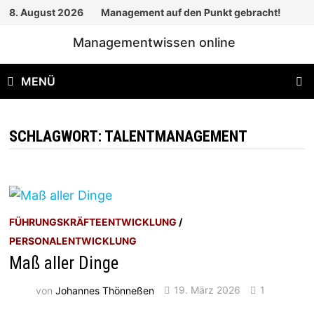
Zum
8. August 2026
Management auf den Punkt gebracht!
Inhalt
Managementwissen online
springen
MENÜ
SCHLAGWORT:
TALENTMANAGEMENT
FÜHRUNGSKRÄFTEENTWICKLUNG
/
PERSONALENTWICKLUNG
Maß aller Dinge
von
Johannes Thönneßen
19. März 2026
1