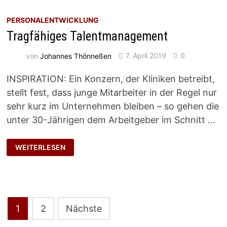
PERSONALENTWICKLUNG
Tragfähiges Talentmanagement
von
Johannes Thönneßen
7. April 2019
0
INSPIRATION: Ein Konzern, der Kliniken betreibt,
stellt fest, dass junge Mitarbeiter in der Regel nur
sehr kurz im Unternehmen bleiben – so gehen die
unter 30-Jährigen dem Arbeitgeber im Schnitt …
TRAGFÄHIGES
WEITERLESEN
TALENTMANAGEMENT
Seitennummerierung
1
2
Nächste
der