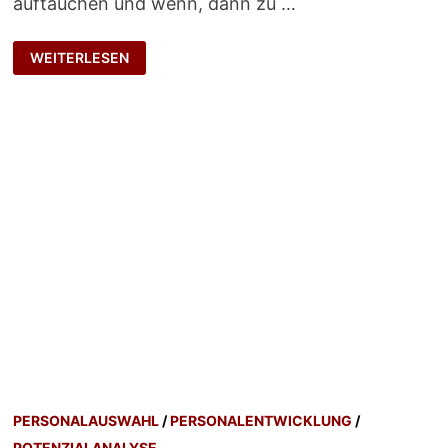
auftauchen und wenn, dann zu …
DEMOKRATISCHES
WEITERLESEN
TALENTMANAGEMENT?
PERSONALAUSWAHL
/
PERSONALENTWICKLUNG
/
POTENZIALANALYSE