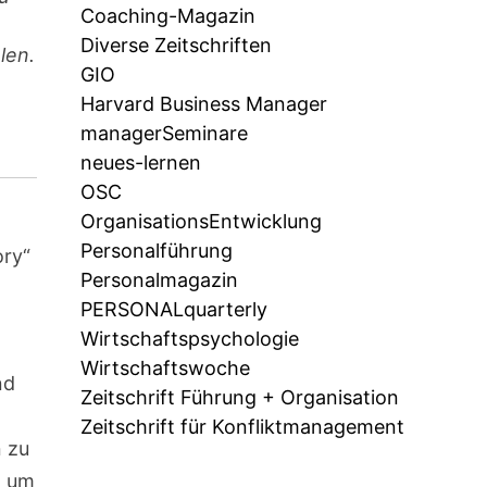
Coaching-Magazin
Diverse Zeitschriften
len.
GIO
Harvard Business Manager
managerSeminare
neues-lernen
OSC
OrganisationsEntwicklung
Personalführung
ory“
Personalmagazin
PERSONALquarterly
Wirtschaftspsychologie
Wirtschaftswoche
nd
Zeitschrift Führung + Organisation
Zeitschrift für Konfliktmanagement
n zu
, um