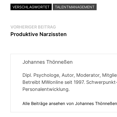
VERSCHLAGWORTET
TALENTMANAGEMENT
Beitragsnavigation
Vorheriger
VORHERIGER BEITRAG
Beitrag:
Produktive Narzissten
Johannes Thönneßen
Dipl. Psychologe, Autor, Moderator, Mitgl
Betreibt MWonline seit 1997. Schwerpunk
Personalentwicklung.
Alle Beiträge ansehen von Johannes Thönneße