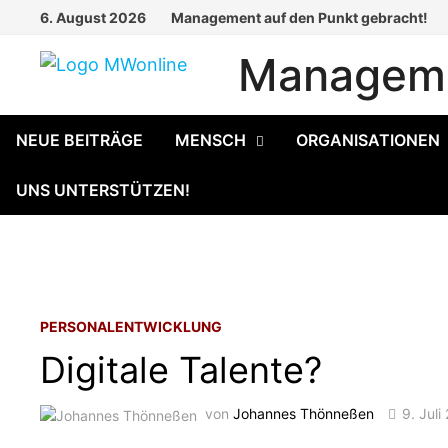
Zum
6. August 2026
Management auf den Punkt gebracht!
Inhalt
Manageme
springen
NEUE BEITRÄGE
MENSCH
ORGANISATIONEN
UNS UNTERSTÜTZEN!
PERSONALENTWICKLUNG
Digitale Talente?
von
Johannes Thönneßen
9. Juli