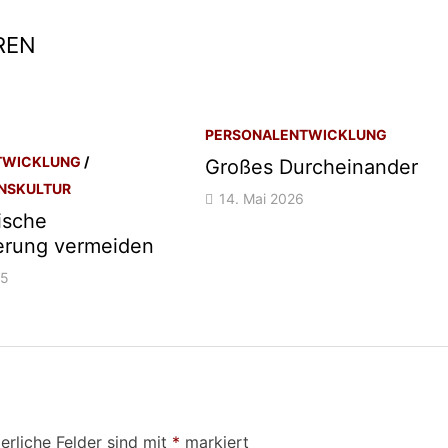
REN
PERSONALENTWICKLUNG
TWICKLUNG
/
Großes Durcheinander
NSKULTUR
14. Mai 2026
ische
erung vermeiden
25
erliche Felder sind mit
*
markiert