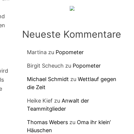
nd
en
Neueste Kommentare
Martina
zu
Popometer
Birgit Scheuch
zu
Popometer
ird
Michael Schmidt
zu
Wettlauf gegen
ls
die Zeit
e
Heike Kief
zu
Anwalt der
Teammitglieder
Thomas Webers
zu
Oma ihr klein‘
Häuschen