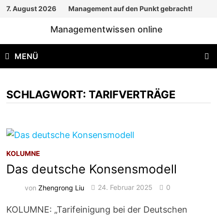
Zum
7. August 2026
Management auf den Punkt gebracht!
Inhalt
Managementwissen online
springen
MENÜ
SCHLAGWORT:
TARIFVERTRÄGE
KOLUMNE
Das deutsche Konsensmodell
von
Zhengrong Liu
24. Februar 2025
0
KOLUMNE: „Tarifeinigung bei der Deutschen