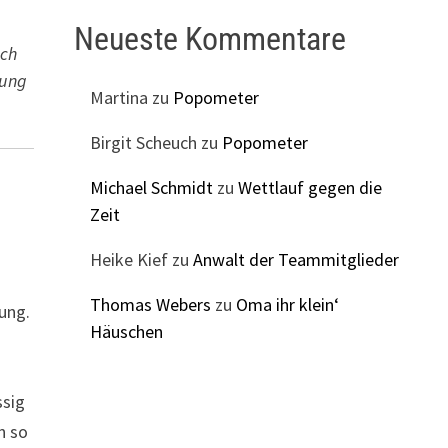
Neueste Kommentare
ach
lung
Martina
zu
Popometer
Birgit Scheuch
zu
Popometer
Michael Schmidt
zu
Wettlauf gegen die
Zeit
Heike Kief
zu
Anwalt der Teammitglieder
Thomas Webers
zu
Oma ihr klein‘
tung.
Häuschen
ssig
n so