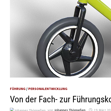
FÜHRUNG
/
PERSONALENTWICKLUNG
Von der Fach- zur Führungs
von
Johannes Thönneßen
19. März 20