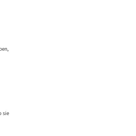
ben,
o sie