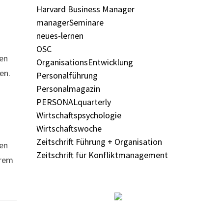
Harvard Business Manager
managerSeminare
neues-lernen
OSC
den
OrganisationsEntwicklung
en.
Personalführung
Personalmagazin
PERSONALquarterly
Wirtschaftspsychologie
Wirtschaftswoche
Zeitschrift Führung + Organisation
hen
Zeitschrift für Konfliktmanagement
hrem