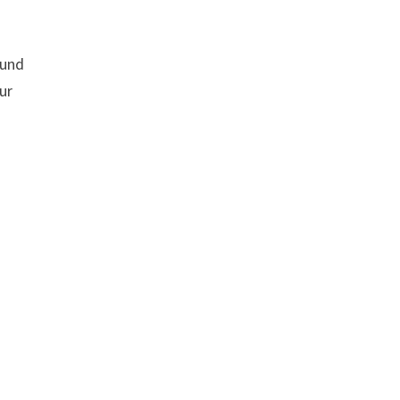
 und
ur
n