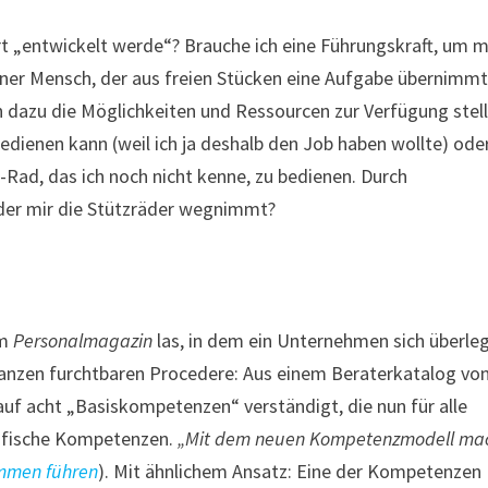
rt „entwickelt werde“? Brauche ich eine Führungskraft, um m
ener Mensch, der aus freien Stücken eine Aufgabe übernimm
an dazu die Möglichkeiten und Ressourcen zur Verfügung stell
bedienen kann (weil ich ja deshalb den Job haben wollte) ode
h-Rad, das ich noch nicht kenne, zu bedienen. Durch
 der mir die Stützräder wegnimmt?
im
Personalmagazin
las, in dem ein Unternehmen sich überle
ganzen furchtbaren Procedere: Aus einem Beraterkatalog vo
f acht „Basiskompetenzen“ verständigt, die nun für alle
zifische Kompetenzen.
„Mit dem neuen Kompetenzmodell ma
mmen führen
). Mit ähnlichem Ansatz: Eine der Kompetenzen