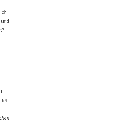
ich
t und
t?
r
gt
n 64
chen