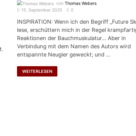
von
Thomas Webers
15. September 2025
0
0
INSPIRATION: Wenn ich den Begriff „Future Ski
lese, erschüttern mich in der Regel krampfart
Reaktionen der Bauchmuskulatur… Aber in
Verbindung mit dem Namen des Autors wird
t.
entspannte Neugier geweckt; und …
WO
WEITERLESEN
DIE
MUSIK
SPIELT