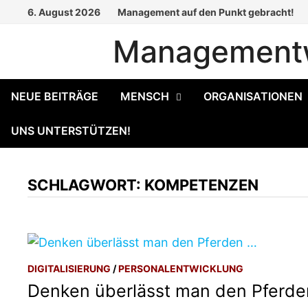
Zum
6. August 2026
Management auf den Punkt gebracht!
Inhalt
Managementw
springen
NEUE BEITRÄGE
MENSCH
ORGANISATIONEN
UNS UNTERSTÜTZEN!
SCHLAGWORT:
KOMPETENZEN
DIGITALISIERUNG
/
PERSONALENTWICKLUNG
Denken überlässt man den Pferde