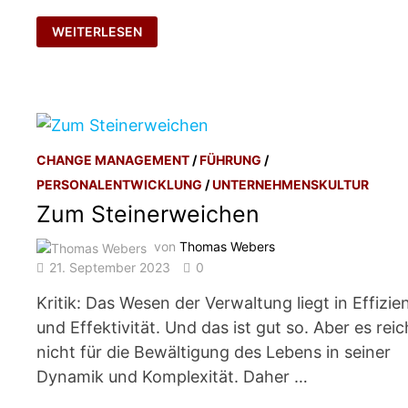
TANZ
WEITERLESEN
MIT
DEM
DURCHLAUFERHITZER
CHANGE MANAGEMENT
/
FÜHRUNG
/
PERSONALENTWICKLUNG
/
UNTERNEHMENSKULTUR
Zum Steinerweichen
von
Thomas Webers
21. September 2023
0
Kritik: Das Wesen der Verwaltung liegt in Effizie
und Effektivität. Und das ist gut so. Aber es reic
nicht für die Bewältigung des Lebens in seiner
Dynamik und Komplexität. Daher …