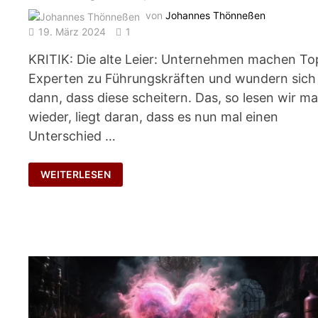
von
Johannes Thönneßen
19. März 2024
1
KRITIK: Die alte Leier: Unternehmen machen To
Experten zu Führungskräften und wundern sich
dann, dass diese scheitern. Das, so lesen wir ma
wieder, liegt daran, dass es nun mal einen
Unterschied …
VON
WEITERLESEN
DER
FACH-
ZUR
FÜHRUNGSKOMPETENZ