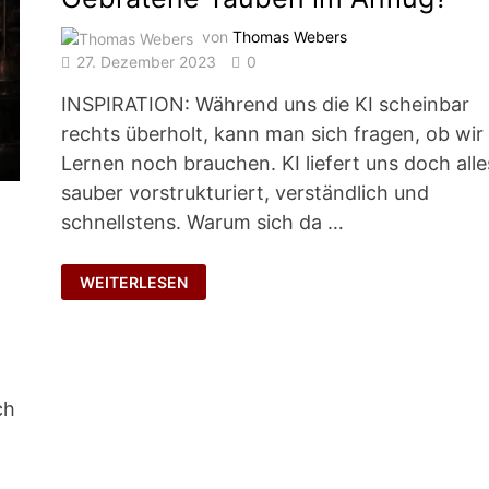
von
Thomas Webers
27. Dezember 2023
0
INSPIRATION: Während uns die KI scheinbar
rechts überholt, kann man sich fragen, ob wir
Lernen noch brauchen. KI liefert uns doch alle
sauber vorstrukturiert, verständlich und
schnellstens. Warum sich da …
GEBRATENE
WEITERLESEN
TAUBEN
IM
ANFLUG?
ch