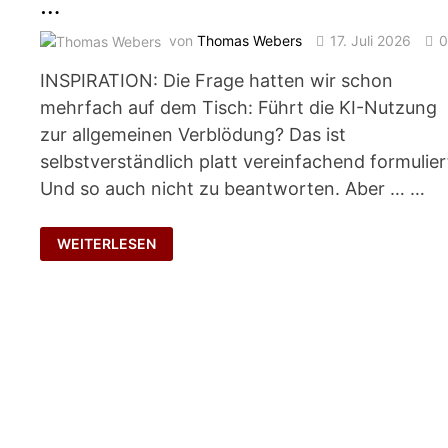
…
von
Thomas Webers
17. Juli 2026
INSPIRATION: Die Frage hatten wir schon
mehrfach auf dem Tisch: Führt die KI-Nutzung
zur allgemeinen Verblödung? Das ist
selbstverständlich platt vereinfachend formulier
Und so auch nicht zu beantworten. Aber … …
DENKEN
WEITERLESEN
ÜBERLÄSST
MAN
DEN
PFERDEN
…