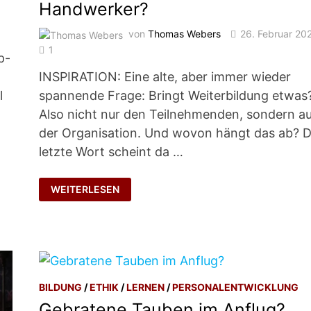
Handwerker?
von
Thomas Webers
26. Februar 20
1
p-
INSPIRATION: Eine alte, aber immer wieder
l
spannende Frage: Bringt Weiterbildung etwas
Also nicht nur den Teilnehmenden, sondern a
der Organisation. Und wovon hängt das ab? 
letzte Wort scheint da …
WIE
WEITERLESEN
SAGE
ICH
ES
MEINEM
HANDWERKER?
BILDUNG
/
ETHIK
/
LERNEN
/
PERSONALENTWICKLUNG
Gebratene Tauben im Anflug?