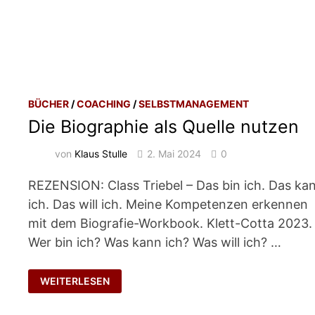
BÜCHER
/
COACHING
/
SELBSTMANAGEMENT
Die Biographie als Quelle nutzen
von
Klaus Stulle
2. Mai 2024
0
REZENSION: Class Triebel – Das bin ich. Das ka
ich. Das will ich. Meine Kompetenzen erkennen
mit dem Biografie-Workbook. Klett-Cotta 2023.
Wer bin ich? Was kann ich? Was will ich? …
DIE
WEITERLESEN
BIOGRAPHIE
ALS
QUELLE
NUTZEN