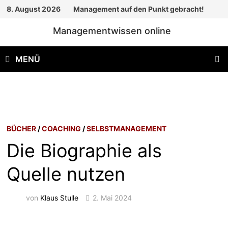
Zum
8. August 2026
Management auf den Punkt gebracht!
Inhalt
Managementwissen online
springen
MENÜ
BÜCHER
/
COACHING
/
SELBSTMANAGEMENT
Die Biographie als
Quelle nutzen
von
Klaus Stulle
2. Mai 2024