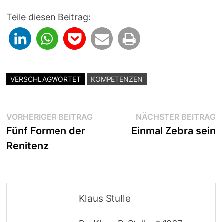
Teile diesen Beitrag:
VERSCHLAGWORTET
KOMPETENZEN
Beitragsnavigation
Vorheriger
N
VORHERIGER BEITRAG
NÄCHSTER BEITRAG
Beitrag:
B
Fünf Formen der
Einmal Zebra sein
Renitenz
Klaus Stulle