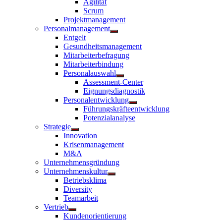
Agilität
anzeigen
Scrum
Projektmanagement
Personalmanagement
Untermenü
Entgelt
anzeigen
Gesundheitsmanagement
Mitarbeiterbefragung
Mitarbeiterbindung
Personalauswahl
Untermenü
Assessment-Center
anzeigen
Eignungsdiagnostik
Personalentwicklung
Untermenü
Führungskräfteentwicklung
anzeigen
Potenzialanalyse
Strategie
Untermenü
Innovation
anzeigen
Krisenmanagement
M&A
Unternehmensgründung
Unternehmenskultur
Untermenü
Betriebsklima
anzeigen
Diversity
Teamarbeit
Vertrieb
Untermenü
Kundenorientierung
anzeigen