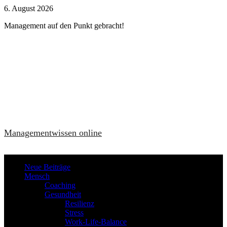
Zum
6. August 2026
Inhalt
Management auf den Punkt gebracht!
springen
Managementwissen online
Neue Beiträge
Mensch
Coaching
Gesundheit
Resilienz
Stress
Work-Life-Balance