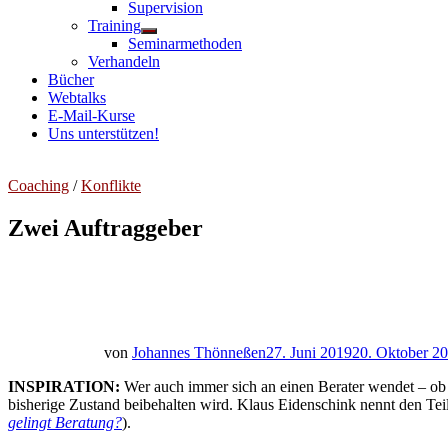
Untermenü
Supervision
anzeigen
Training
Untermenü
Seminarmethoden
anzeigen
Verhandeln
Bücher
Webtalks
E-Mail-Kurse
Uns unterstützen!
Coaching
/
Konflikte
Zwei Auftraggeber
von
Johannes Thönneßen
27. Juni 2019
20. Oktober 2
INSPIRATION:
Wer auch immer sich an einen Berater wendet – ob 
bisherige Zustand beibehalten wird. Klaus Eidenschink nennt den Teil
gelingt Beratung?
).