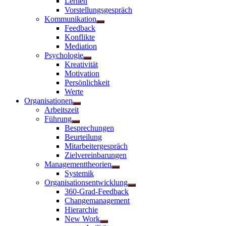
Lernen
Vorstellungsgespräch
Kommunikation
Untermenü
Feedback
anzeigen
Konflikte
Mediation
Psychologie
Untermenü
Kreativität
anzeigen
Motivation
Persönlichkeit
Werte
Organisationen
Untermenü
Arbeitszeit
anzeigen
Führung
Untermenü
Besprechungen
anzeigen
Beurteilung
Mitarbeitergespräch
Zielvereinbarungen
Managementtheorien
Untermenü
Systemik
anzeigen
Organisationsentwicklung
Untermenü
360-Grad-Feedback
anzeigen
Changemanagement
Hierarchie
New Work
Untermenü