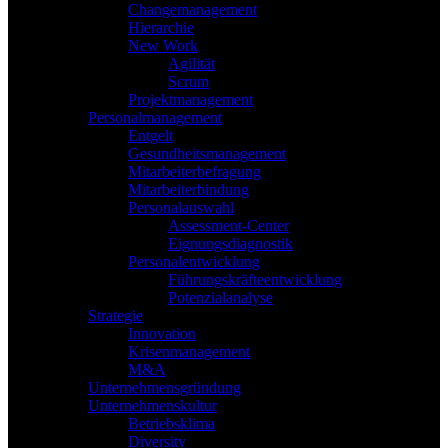
Changemanagement
Hierarchie
New Work
Agilität
Scrum
Projektmanagement
Personalmanagement
Entgelt
Gesundheitsmanagement
Mitarbeiterbefragung
Mitarbeiterbindung
Personalauswahl
Assessment-Center
Eignungsdiagnostik
Personalentwicklung
Führungskräfteentwicklung
Potenzialanalyse
Strategie
Innovation
Krisenmanagement
M&A
Unternehmensgründung
Unternehmenskultur
Betriebsklima
Diversity