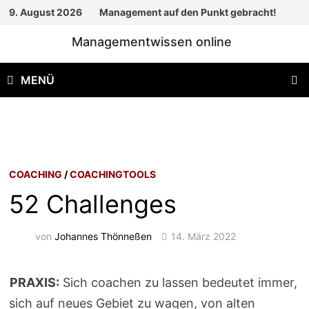
Zum
9. August 2026
Management auf den Punkt gebracht!
Inhalt
Managementwissen online
springen
MENÜ
COACHING
/
COACHINGTOOLS
52 Challenges
von
Johannes Thönneßen
14. März 2022
PRAXIS:
Sich coachen zu lassen bedeutet immer,
sich auf neues Gebiet zu wagen, von alten