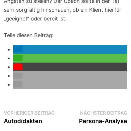
Ängsten zu stellen? Der Coach sollte in der Tat
sehr sorgfältig hinschauen, ob ein Klient hierfür
„geeignet“ oder bereit ist.
Teile diesen Beitrag:
Beitragsnavigation
Vorheriger
N
VORHERIGER BEITRAG
NÄCHSTER BEITRAG
Beitrag:
B
Autodidakten
Persona-Analyse