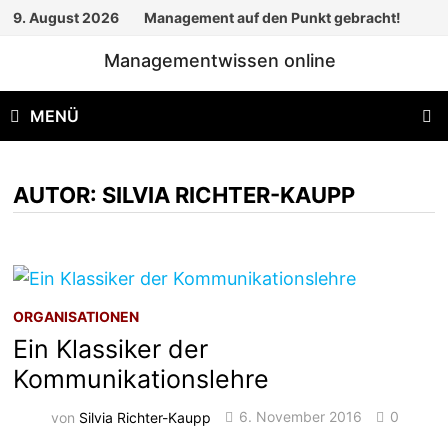
Zum
9. August 2026
Management auf den Punkt gebracht!
Inhalt
Managementwissen online
springen
MENÜ
AUTOR:
SILVIA RICHTER-KAUPP
ORGANISATIONEN
Ein Klassiker der
Kommunikationslehre
von
Silvia Richter-Kaupp
6. November 2016
0