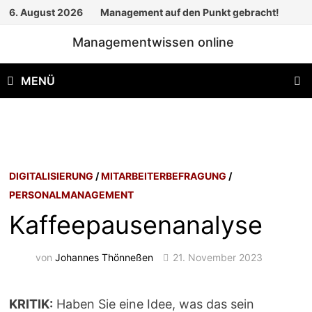
Zum
6. August 2026
Management auf den Punkt gebracht!
Inhalt
Managementwissen online
springen
MENÜ
DIGITALISIERUNG
/
MITARBEITERBEFRAGUNG
/
PERSONALMANAGEMENT
Kaffeepausenanalyse
von
Johannes Thönneßen
21. November 2023
KRITIK:
Haben Sie eine Idee, was das sein