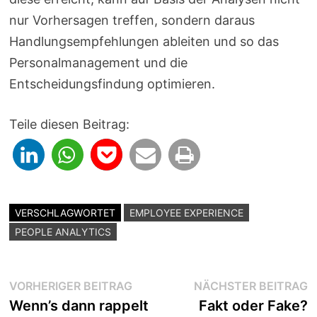
nur Vorhersagen treffen, sondern daraus
Handlungsempfehlungen ableiten und so das
Personalmanagement und die
Entscheidungsfindung optimieren.
Teile diesen Beitrag:
VERSCHLAGWORTET
EMPLOYEE EXPERIENCE
PEOPLE ANALYTICS
Beitragsnavigation
Vorheriger
N
VORHERIGER BEITRAG
NÄCHSTER BEITRAG
Beitrag:
B
Wenn’s dann rappelt
Fakt oder Fake?