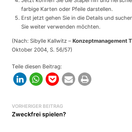
Jetzt können Sie die Stapel hin und hersch
farbige Karten oder Pfeile darstellen.
Erst jetzt gehen Sie in die Details und such
Sie weiter verwenden möchten.
(Nach: Sibylle Kallwitz –
Konzeptmanagement Te
Oktober 2004, S. 56/57)
Teile diesen Beitrag:
Beitragsnavigation
Vorheriger
VORHERIGER BEITRAG
Beitrag:
Zweckfrei spielen?