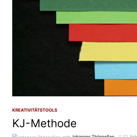
KREATIVITÄTSTOOLS
KJ-Methode
von
Johannes Thönneßen
12. Fe