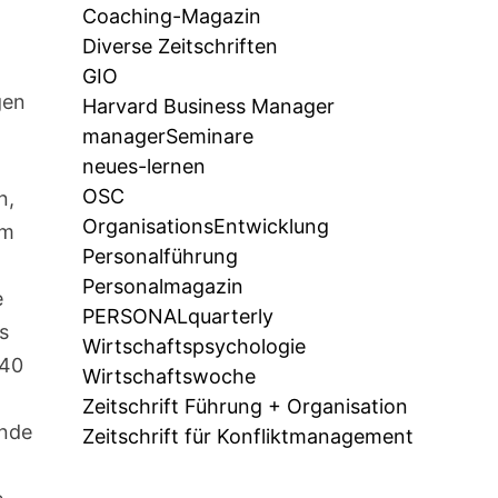
Coaching-Magazin
Diverse Zeitschriften
GIO
gen
Harvard Business Manager
managerSeminare
neues-lernen
OSC
n,
OrganisationsEntwicklung
Am
Personalführung
Personalmagazin
e
PERSONALquarterly
s
Wirtschaftspsychologie
 40
Wirtschaftswoche
Zeitschrift Führung + Organisation
Ende
Zeitschrift für Konfliktmanagement