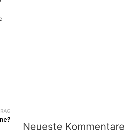
e
e
Nächster
TRAG
Beitrag:
rne?
Neueste Kommentare