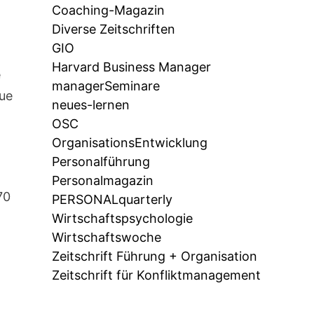
Coaching-Magazin
Diverse Zeitschriften
GIO
Harvard Business Manager
e
managerSeminare
eue
neues-lernen
OSC
OrganisationsEntwicklung
Personalführung
Personalmagazin
70
PERSONALquarterly
Wirtschaftspsychologie
Wirtschaftswoche
Zeitschrift Führung + Organisation
Zeitschrift für Konfliktmanagement