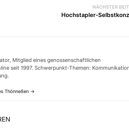
NÄCHSTER BEI
Hochstapler-Selbstkon
ator, Mitglied eines genossenschaftlichen
line seit 1997. Schwerpunkt-Themen: Kommunikatio
ung.
nes Thönneßen →
REN