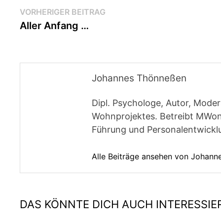
Beitragsnavigation
Vorheriger
VORHERIGER BEITRAG
Beitrag:
Aller Anfang …
Johannes Thönneßen
Dipl. Psychologe, Autor, Moder
Wohnprojektes. Betreibt MWon
Führung und Personalentwickl
Alle Beiträge ansehen von Johan
DAS KÖNNTE DICH AUCH INTERESSIE