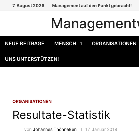
Zum
7. August 2026
Management auf den Punkt gebracht!
Inhalt
Managementw
springen
NEUE BEITRÄGE
MENSCH
ORGANISATIONEN
UNS UNTERSTÜTZEN!
ORGANISATIONEN
Resultate-Statistik
von
Johannes Thönneßen
17. Januar 2019