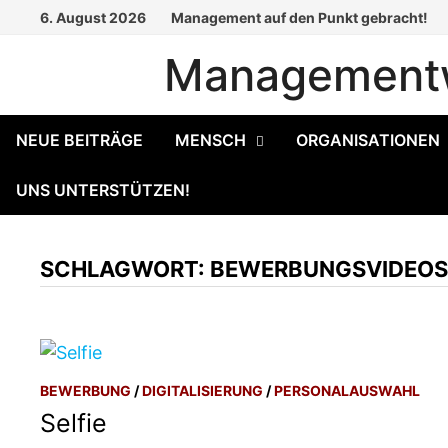
Zum
6. August 2026
Management auf den Punkt gebracht!
Inhalt
Managementw
springen
NEUE BEITRÄGE
MENSCH
ORGANISATIONEN
UNS UNTERSTÜTZEN!
SCHLAGWORT:
BEWERBUNGSVIDEO
BEWERBUNG
/
DIGITALISIERUNG
/
PERSONALAUSWAHL
Selfie