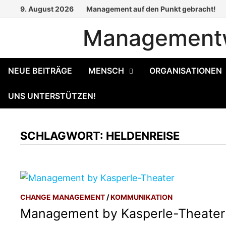
Zum
9. August 2026
Management auf den Punkt gebracht!
Inhalt
Managementw
springen
NEUE BEITRÄGE
MENSCH
ORGANISATIONEN
UNS UNTERSTÜTZEN!
SCHLAGWORT:
HELDENREISE
CHANGE MANAGEMENT
/
KOMMUNIKATION
Management by Kasperle-Theater