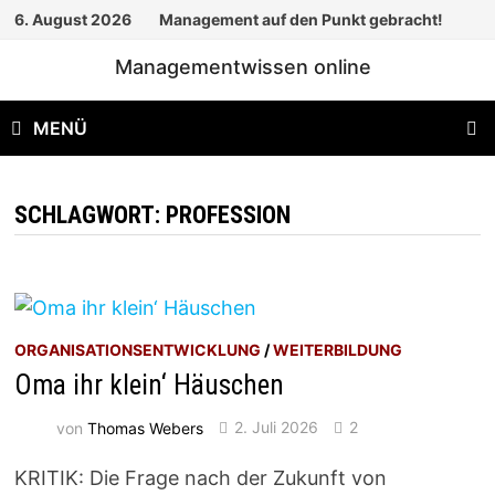
Zum
6. August 2026
Management auf den Punkt gebracht!
Inhalt
Managementwissen online
springen
MENÜ
SCHLAGWORT:
PROFESSION
ORGANISATIONSENTWICKLUNG
/
WEITERBILDUNG
Oma ihr klein‘ Häuschen
von
Thomas Webers
2. Juli 2026
2
KRITIK: Die Frage nach der Zukunft von