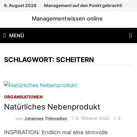
Zum
6. August 2026
Management auf den Punkt gebracht!
Inhalt
Managementwissen online
springen
MENÜ
SCHLAGWORT:
SCHEITERN
ORGANISATIONEN
Natürliches Nebenprodukt
von
Johannes Thönneßen
6. Oktober 2020
0
INSPIRATION: Endlich mal eine sinnvolle