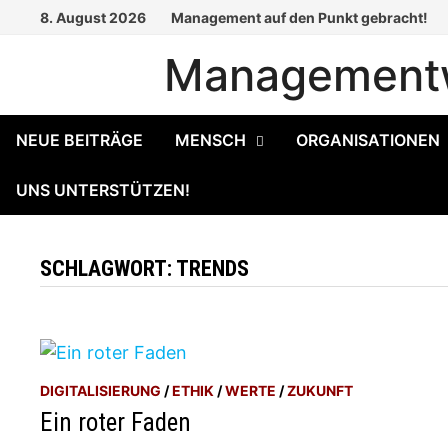
Zum
8. August 2026
Management auf den Punkt gebracht!
Inhalt
Managementw
springen
NEUE BEITRÄGE
MENSCH
ORGANISATIONEN
UNS UNTERSTÜTZEN!
SCHLAGWORT:
TRENDS
DIGITALISIERUNG
/
ETHIK
/
WERTE
/
ZUKUNFT
Ein roter Faden