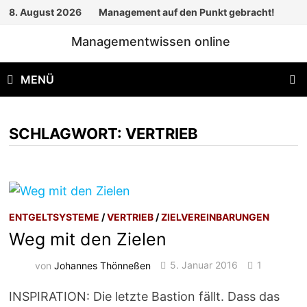
Zum
8. August 2026
Management auf den Punkt gebracht!
Inhalt
Managementwissen online
springen
MENÜ
SCHLAGWORT:
VERTRIEB
ENTGELTSYSTEME
/
VERTRIEB
/
ZIELVEREINBARUNGEN
Weg mit den Zielen
von
Johannes Thönneßen
5. Januar 2016
1
INSPIRATION: Die letzte Bastion fällt. Dass das