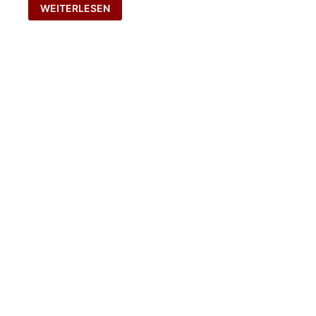
WERTSCHÄTZUNG
WEITERLESEN
AUSDRÜCKEN