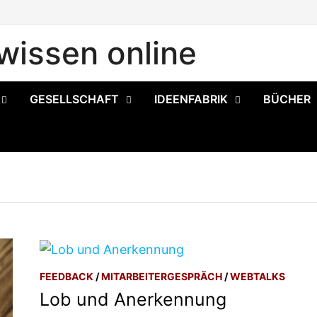
issen online
GESELLSCHAFT
IDEENFABRIK
BÜCHER
FEEDBACK
/
MITARBEITERGESPRÄCH
/
WEBTALKS
Lob und Anerkennung