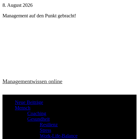
Zum
8. August 2026
Inhalt
Management auf den Punkt gebracht!
springen
Managementwissen online
Neue Beiträge
Mensch
Coaching
Gesundheit
Resilienz
Stress
Work-Life-Balance