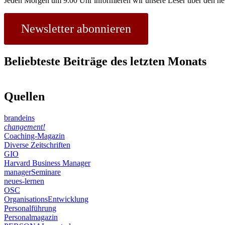
Jeden Morgen um 9.00 Uhr informieren wir unsere Leser über den ne
Newsletter abonnieren
Beliebteste Beiträge des letzten Monats
Quellen
brandeins
changement!
Coaching-Magazin
Diverse Zeitschriften
GIO
Harvard Business Manager
managerSeminare
neues-lernen
OSC
OrganisationsEntwicklung
Personalführung
Personalmagazin