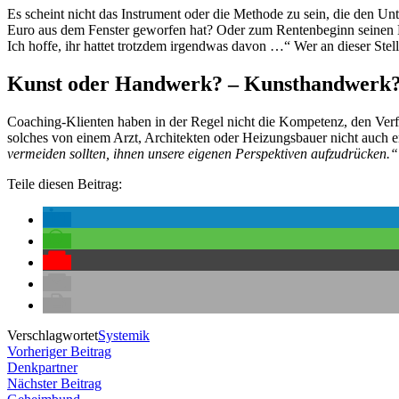
Es scheint nicht das Instrument oder die Methode zu sein, die den Un
Euro aus dem Fenster geworfen hat? Oder zum Rentenbeginn seinen Ko
Ich hoffe, ihr hattet trotzdem irgendwas davon …“ Wer an dieser St
Kunst oder Handwerk? – Kunsthandwerk
Coaching-Klienten haben in der Regel nicht die Kompetenz, den Ver
solches von einem Arzt, Architekten oder Heizungsbauer nicht auch 
vermeiden sollten, ihnen unsere eigenen Perspektiven aufzudrücken.“
Teile diesen Beitrag:
Verschlagwortet
Systemik
Beitragsnavigation
Vorheriger
Vorheriger Beitrag
Beitrag:
Denkpartner
Nächster
Nächster Beitrag
Beitrag: