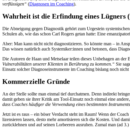
verflüssigen“
(
Diagnosen im Coaching
).
Wahrheit ist die Erfindung eines Lügners 
Die Abneigung gegen Diagnostik gehört zum Urgestein systemischen D
Schulen ab, wie das schon Carl Rogers getan hatte: Eine emanzipato
Aber: Man kann nicht nicht diagnostizieren. So könnte man – in A
Das wissen natürlich auch Systemiker:innen und betonen, dass Diag
Die Autoren de Haan und Metselaar teilen dieses Unbehagen an der E
Vulnerabilitäten unserer Klienten in Berührung zu kommen.“
Sie sag
Einsatz solcher Diagnoseinstrumente im Coaching bislang noch nicht q
Kommerzielle Gründe
An der Stelle sollte man einmal tief durchatmen. Denn indirekt bring
damit geben sie ihrer Kritik am Tool-Einsatz noch einmal eine andere
dass Coaches häufiger die Verwendung eines bestimmten Instruments vo
Jetzt ist es raus – ein böser Verdacht steht im Raum! Wenn der Coach 
lizensieren lassen, desto mehr amortisieren sich die Kosten. Und dam
zurücklehnen und auf seinen Lorbeeren ausruhen. Zumal man (ad 3.) m