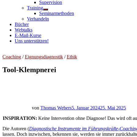
Untermenü
Supervision
anzeigen
Training
Untermenü
Seminarmethoden
anzeigen
Verhandeln
Bücher
Webtalks
E-Mail-Kurse
Uns unterstützen!
Coaching
/
Eignungsdiagnostik
/
Ethik
Tool-Klempnerei
von
Thomas Webers
5. Januar 2024
25. Mai 2025
INSPIRATION:
Keine Intervention ohne Diagnose! Das wird oft auc
Die Autoren (
Diagnostische Instrumente im Führungskräfte-Coachin
lassen. Doch inzwischen, bekennen sie, werden sie immer zurückhalten