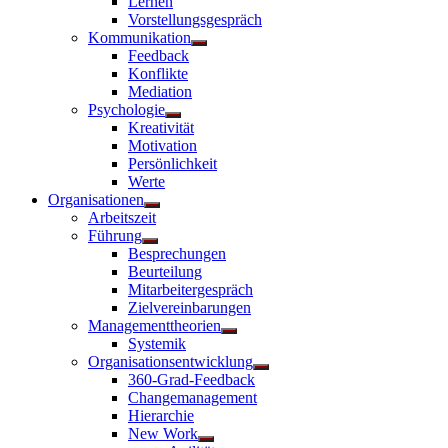
Lernen
Vorstellungsgespräch
Kommunikation
Untermenü
Feedback
anzeigen
Konflikte
Mediation
Psychologie
Untermenü
Kreativität
anzeigen
Motivation
Persönlichkeit
Werte
Organisationen
Untermenü
Arbeitszeit
anzeigen
Führung
Untermenü
Besprechungen
anzeigen
Beurteilung
Mitarbeitergespräch
Zielvereinbarungen
Managementtheorien
Untermenü
Systemik
anzeigen
Organisationsentwicklung
Untermenü
360-Grad-Feedback
anzeigen
Changemanagement
Hierarchie
New Work
Untermenü