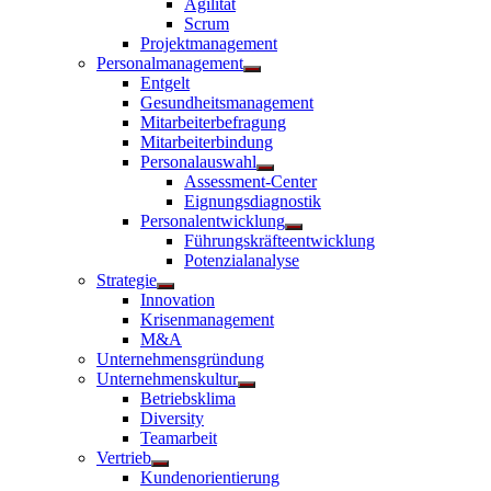
Agilität
anzeigen
Scrum
Projektmanagement
Personalmanagement
Untermenü
Entgelt
anzeigen
Gesundheitsmanagement
Mitarbeiterbefragung
Mitarbeiterbindung
Personalauswahl
Untermenü
Assessment-Center
anzeigen
Eignungsdiagnostik
Personalentwicklung
Untermenü
Führungskräfteentwicklung
anzeigen
Potenzialanalyse
Strategie
Untermenü
Innovation
anzeigen
Krisenmanagement
M&A
Unternehmensgründung
Unternehmenskultur
Untermenü
Betriebsklima
anzeigen
Diversity
Teamarbeit
Vertrieb
Untermenü
Kundenorientierung
anzeigen