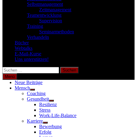
Selbstmanagement
Zeitmanagement
Teamentwicklung
Supervision
Training
Seminarmethoden
Verhandeln
Bücher
Webtalks
E-Mail-Kurse
Uns unterstützen!
Suchen
nach:
Menü
Neue Beiträge
Mensch
Untermenü
Coaching
anzeigen
Gesundheit
Untermenü
Resilienz
anzeigen
Stress
Work-Life-Balance
Karriere
Untermenü
Bewerbung
anzeigen
Erfolg