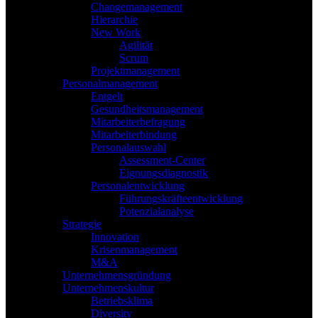
Changemanagement
Hierarchie
New Work
Agilität
Scrum
Projektmanagement
Personalmanagement
Entgelt
Gesundheitsmanagement
Mitarbeiterbefragung
Mitarbeiterbindung
Personalauswahl
Assessment-Center
Eignungsdiagnostik
Personalentwicklung
Führungskräfteentwicklung
Potenzialanalyse
Strategie
Innovation
Krisenmanagement
M&A
Unternehmensgründung
Unternehmenskultur
Betriebsklima
Diversity