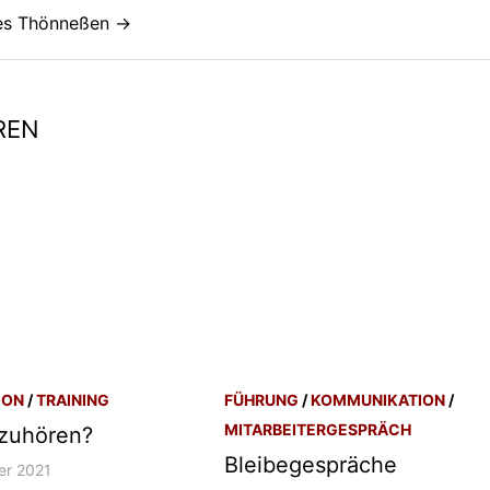
nes Thönneßen →
REN
ION
/
TRAINING
FÜHRUNG
/
KOMMUNIKATION
/
MITARBEITERGESPRÄCH
 zuhören?
Bleibegespräche
er 2021