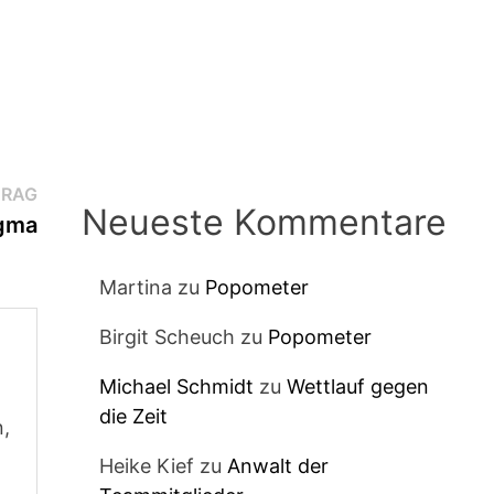
Nächster
TRAG
Neueste Kommentare
Beitrag:
igma
Martina
zu
Popometer
Birgit Scheuch
zu
Popometer
Michael Schmidt
zu
Wettlauf gegen
die Zeit
n,
Heike Kief
zu
Anwalt der