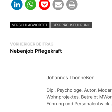
VERSCHLAGWORTET
GESPRÄCHSFÜHRUNG
Beitragsnavigation
Vorheriger
VORHERIGER BEITRAG
Beitrag:
Nebenjob Pflegekraft
Johannes Thönneßen
Dipl. Psychologe, Autor, Moder
Wohnprojektes. Betreibt MWon
Führung und Personalentwickl