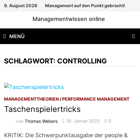
Zum
9. August 2026
Management auf den Punkt gebracht!
Inhalt
Managementwissen online
springen
MENÜ
SCHLAGWORT:
CONTROLLING
MANAGEMENTTHEORIEN
/
PERFORMANCE MANAGEMENT
Taschenspielertricks
von
Thomas Webers
16. Januar 2023
0
KRITIK: Die Schwerpunktausgabe der people &