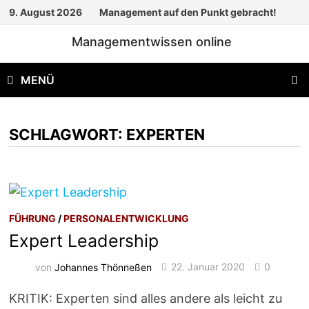
Zum
9. August 2026
Management auf den Punkt gebracht!
Inhalt
Managementwissen online
springen
MENÜ
SCHLAGWORT:
EXPERTEN
FÜHRUNG
/
PERSONALENTWICKLUNG
Expert Leadership
von
Johannes Thönneßen
22. Januar 2020
0
KRITIK: Experten sind alles andere als leicht zu