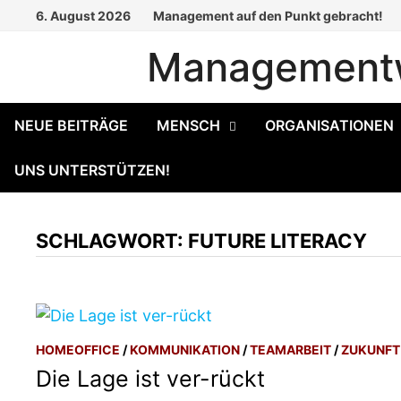
Zum
6. August 2026
Management auf den Punkt gebracht!
Inhalt
Managementw
springen
NEUE BEITRÄGE
MENSCH
ORGANISATIONEN
UNS UNTERSTÜTZEN!
SCHLAGWORT:
FUTURE LITERACY
HOMEOFFICE
/
KOMMUNIKATION
/
TEAMARBEIT
/
ZUKUNFT
Die Lage ist ver-rückt