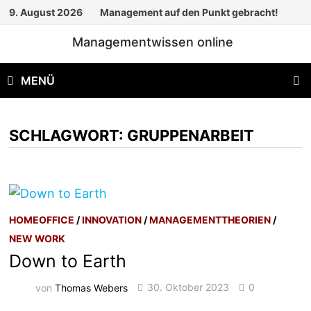
Zum
9. August 2026
Management auf den Punkt gebracht!
Inhalt
Managementwissen online
springen
MENÜ
SCHLAGWORT:
GRUPPENARBEIT
HOMEOFFICE
/
INNOVATION
/
MANAGEMENTTHEORIEN
/
NEW WORK
Down to Earth
von
Thomas Webers
30. Oktober 2023
0