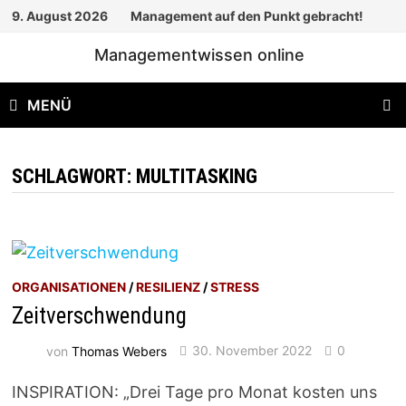
Zum
9. August 2026
Management auf den Punkt gebracht!
Inhalt
Managementwissen online
springen
MENÜ
SCHLAGWORT:
MULTITASKING
ORGANISATIONEN
/
RESILIENZ
/
STRESS
Zeitverschwendung
von
Thomas Webers
30. November 2022
0
INSPIRATION: „Drei Tage pro Monat kosten uns