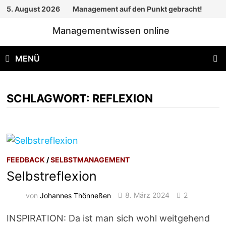
Zum
5. August 2026
Management auf den Punkt gebracht!
Inhalt
Managementwissen online
springen
MENÜ
SCHLAGWORT:
REFLEXION
FEEDBACK
/
SELBSTMANAGEMENT
Selbstreflexion
von
Johannes Thönneßen
8. März 2024
2
INSPIRATION: Da ist man sich wohl weitgehend