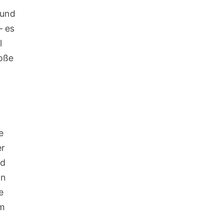
 und
– es
l
roße
e
er
nd
nn
e
em