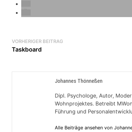
Beitragsnavigation
Vorheriger
VORHERIGER BEITRAG
Beitrag:
Taskboard
Johannes Thönneßen
Dipl. Psychologe, Autor, Moder
Wohnprojektes. Betreibt MWon
Führung und Personalentwickl
Alle Beiträge ansehen von Johan