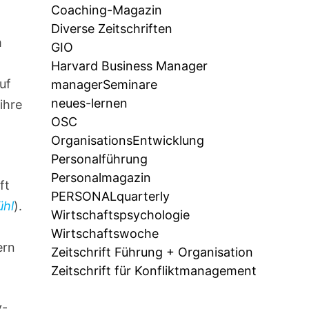
Coaching-Magazin
Diverse Zeitschriften
m
GIO
Harvard Business Manager
uf
managerSeminare
neues-lernen
ihre
OSC
OrganisationsEntwicklung
Personalführung
Personalmagazin
ft
PERSONALquarterly
ühl
).
Wirtschaftspsychologie
Wirtschaftswoche
ern
Zeitschrift Führung + Organisation
Zeitschrift für Konfliktmanagement
y-