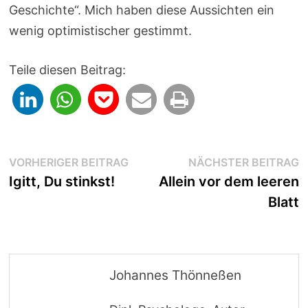
Geschichte“. Mich haben diese Aussichten ein
wenig optimistischer gestimmt.
Teile diesen Beitrag:
Beitragsnavigation
Vorheriger
N
VORHERIGER BEITRAG
NÄCHSTER BEITRAG
Beitrag:
B
Igitt, Du stinkst!
Allein vor dem leeren
Blatt
Johannes Thönneßen