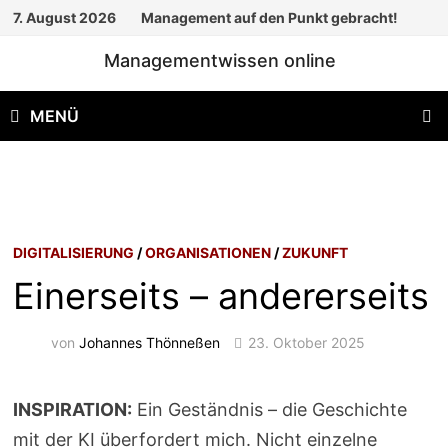
Zum
7. August 2026
Management auf den Punkt gebracht!
Inhalt
Managementwissen online
springen
MENÜ
DIGITALISIERUNG
/
ORGANISATIONEN
/
ZUKUNFT
Einerseits – andererseits
von
Johannes Thönneßen
23. Oktober 2025
INSPIRATION:
Ein Geständnis – die Geschichte
mit der KI überfordert mich. Nicht einzelne