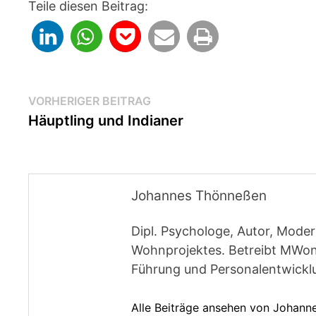
Teile diesen Beitrag:
Beitragsnavigation
Vorheriger
VORHERIGER BEITRAG
Beitrag:
Häuptling und Indianer
Johannes Thönneßen
Dipl. Psychologe, Autor, Moder
Wohnprojektes. Betreibt MWon
Führung und Personalentwickl
Alle Beiträge ansehen von Johan