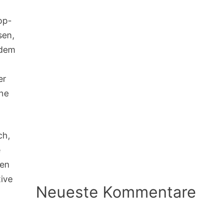
op-
sen,
 dem
.
er
ine
ch,
e
gen
ive
Neueste Kommentare