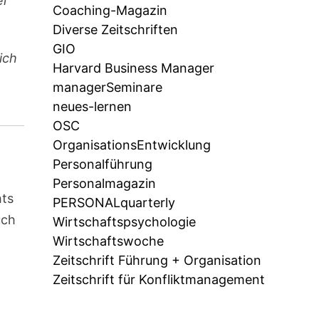
ei
Coaching-Magazin
Diverse Zeitschriften
GIO
ich
Harvard Business Manager
managerSeminare
neues-lernen
OSC
OrganisationsEntwicklung
Personalführung
Personalmagazin
hts
PERSONALquarterly
uch
Wirtschaftspsychologie
Wirtschaftswoche
Zeitschrift Führung + Organisation
Zeitschrift für Konfliktmanagement