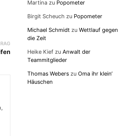
Martina
zu
Popometer
Birgit Scheuch
zu
Popometer
Michael Schmidt
zu
Wettlauf gegen
die Zeit
Nächster
TRAG
Beitrag:
ifen
Heike Kief
zu
Anwalt der
Teammitglieder
Thomas Webers
zu
Oma ihr klein‘
Häuschen
n,