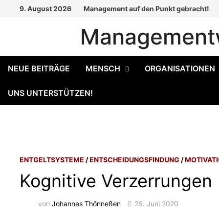
Zum
9. August 2026
Management auf den Punkt gebracht!
Inhalt
Managementw
springen
NEUE BEITRÄGE
MENSCH
ORGANISATIONEN
UNS UNTERSTÜTZEN!
ENTGELTSYSTEME
/
ENTSCHEIDUNGSFINDUNG
/
MOTIVAT
Kognitive Verzerrungen
von
Johannes Thönneßen
26. Juni 2020