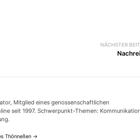
NÄCHSTER BEI
Nachre
ator, Mitglied eines genossenschaftlichen
line seit 1997. Schwerpunkt-Themen: Kommunikatio
ung.
nes Thönneßen →