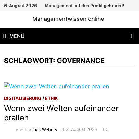
Zum
6. August 2026
Management auf den Punkt gebracht!
Inhalt
Managementwissen online
springen
MENÜ
SCHLAGWORT:
GOVERNANCE
DIGITALISIERUNG
/
ETHIK
Wenn zwei Welten aufeinander
prallen
von
Thomas Webers
3. August 2026
0