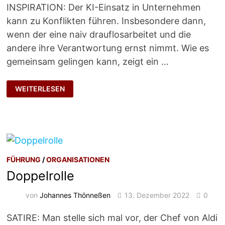
INSPIRATION: Der KI-Einsatz in Unternehmen
kann zu Konflikten führen. Insbesondere dann,
wenn der eine naiv drauflosarbeitet und die
andere ihre Verantwortung ernst nimmt. Wie es
gemeinsam gelingen kann, zeigt ein …
WENN
WEITERLESEN
ZWEI
WELTEN
AUFEINANDER
PRALLEN
FÜHRUNG
/
ORGANISATIONEN
Doppelrolle
von
Johannes Thönneßen
13. Dezember 2022
0
SATIRE: Man stelle sich mal vor, der Chef von Aldi