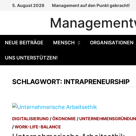
Zum
5. August 2026
Management auf den Punkt gebracht!
Inhalt
Managementw
springen
NEUE BEITRÄGE
MENSCH
ORGANISATIONEN
UNS UNTERSTÜTZEN!
SCHLAGWORT:
INTRAPRENEURSHIP
DIGITALISIERUNG
/
ÖKONOMIE
/
UNTERNEHMENSGRÜNDU
/
WORK-LIFE-BALANCE