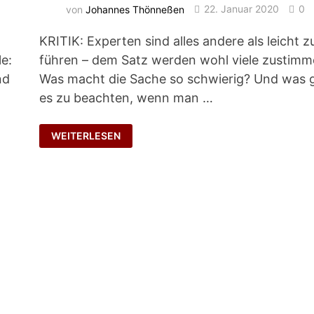
von
Johannes Thönneßen
22. Januar 2020
0
KRITIK: Experten sind alles andere als leicht z
le:
führen – dem Satz werden wohl viele zustimm
nd
Was macht die Sache so schwierig? Und was g
es zu beachten, wenn man …
EXPERT
WEITERLESEN
LEADERSHIP