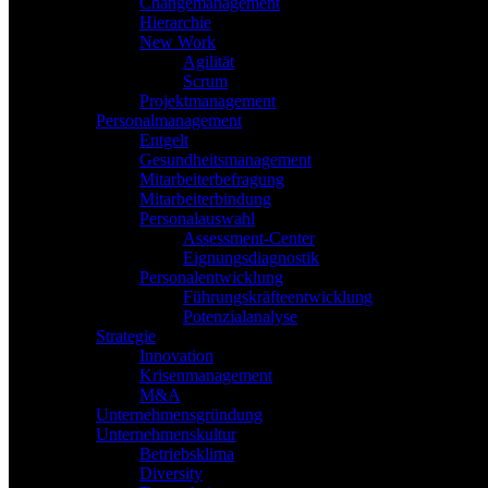
Changemanagement
Hierarchie
New Work
Agilität
Scrum
Projektmanagement
Personalmanagement
Entgelt
Gesundheitsmanagement
Mitarbeiterbefragung
Mitarbeiterbindung
Personalauswahl
Assessment-Center
Eignungsdiagnostik
Personalentwicklung
Führungskräfteentwicklung
Potenzialanalyse
Strategie
Innovation
Krisenmanagement
M&A
Unternehmensgründung
Unternehmenskultur
Betriebsklima
Diversity