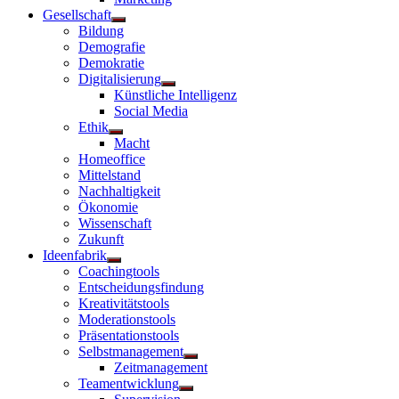
Gesellschaft
Untermenü
Bildung
anzeigen
Demografie
Demokratie
Digitalisierung
Untermenü
Künstliche Intelligenz
anzeigen
Social Media
Ethik
Untermenü
Macht
anzeigen
Homeoffice
Mittelstand
Nachhaltigkeit
Ökonomie
Wissenschaft
Zukunft
Ideenfabrik
Untermenü
Coachingtools
anzeigen
Entscheidungsfindung
Kreativitätstools
Moderationstools
Präsentationstools
Selbstmanagement
Untermenü
Zeitmanagement
anzeigen
Teamentwicklung
Untermenü