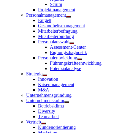
anzeigen
Scrum
Projektmanagement
Personalmanagement
Untermenü
Entgelt
anzeigen
Gesundheitsmanagement
Mitarbeiterbefragung
Mitarbeiterbindung
Personalauswahl
Untermenü
Assessment-Center
anzeigen
Eignungsdiagnostik
Personalentwicklung
Untermenü
Führungskräfteentwicklung
anzeigen
Potenzialanalyse
Strategie
Untermenü
Innovation
anzeigen
Krisenmanagement
M&A
Unternehmensgründung
Unternehmenskultur
Untermenü
Betriebsklima
anzeigen
Diversity
Teamarbeit
Vertrieb
Untermenü
Kundenorientierung
anzeigen
Marketing