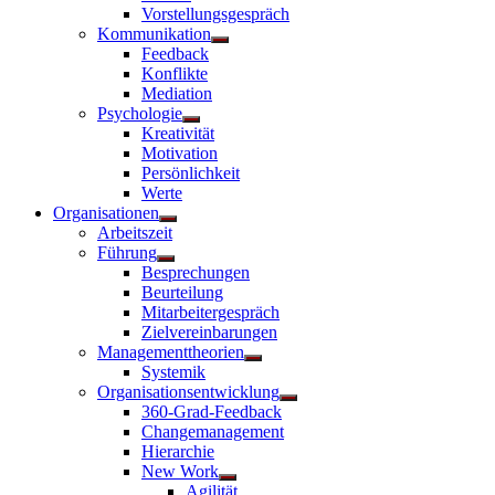
Vorstellungsgespräch
Kommunikation
Untermenü
Feedback
anzeigen
Konflikte
Mediation
Psychologie
Untermenü
Kreativität
anzeigen
Motivation
Persönlichkeit
Werte
Organisationen
Untermenü
Arbeitszeit
anzeigen
Führung
Untermenü
Besprechungen
anzeigen
Beurteilung
Mitarbeitergespräch
Zielvereinbarungen
Managementtheorien
Untermenü
Systemik
anzeigen
Organisationsentwicklung
Untermenü
360-Grad-Feedback
anzeigen
Changemanagement
Hierarchie
New Work
Untermenü
Agilität