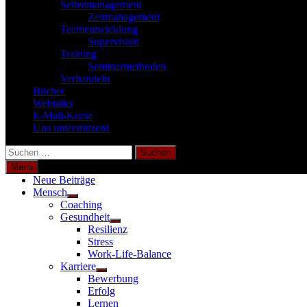
Selbstmanagement
Zeitmanagement
Teamentwicklung
Supervision
Training
Seminarmethoden
Verhandeln
Bücher
Webtalks
E-Mail-Kurse
Uns unterstützen!
Suchen
nach:
Menü
Neue Beiträge
Mensch
Untermenü
Coaching
anzeigen
Gesundheit
Untermenü
Resilienz
anzeigen
Stress
Work-Life-Balance
Karriere
Untermenü
Bewerbung
anzeigen
Erfolg
Lernen