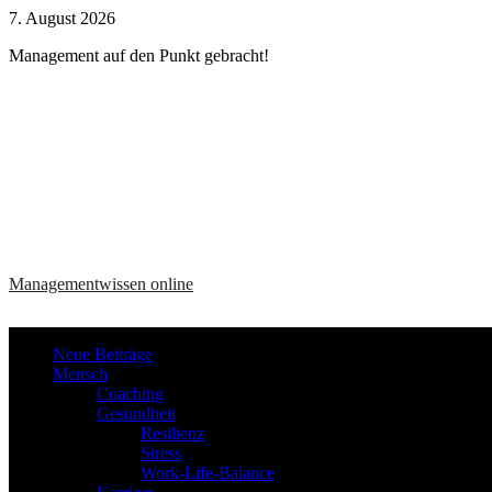
Zum
7. August 2026
Inhalt
Management auf den Punkt gebracht!
springen
Managementwissen online
Neue Beiträge
Mensch
Coaching
Gesundheit
Resilienz
Stress
Work-Life-Balance