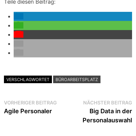
Teile diesen Beitrag:
VERSCHLAGWORTET
BÜROARBEITSPLATZ
Beitragsnavigation
Vorheriger
N
VORHERIGER BEITRAG
NÄCHSTER BEITRAG
Beitrag:
B
Agile Personaler
Big Data in der
Personalauswahl