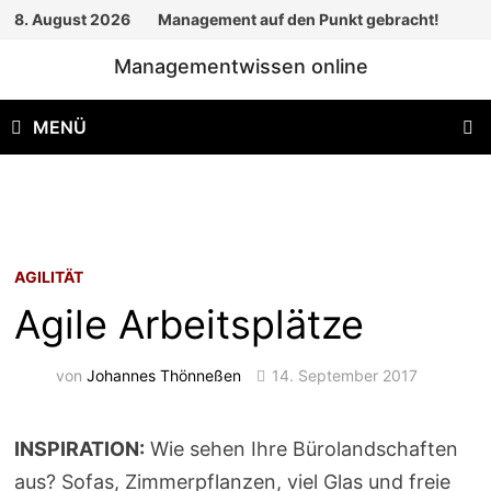
Zum
8. August 2026
Management auf den Punkt gebracht!
Inhalt
Managementwissen online
springen
MENÜ
AGILITÄT
Agile Arbeitsplätze
von
Johannes Thönneßen
14. September 2017
INSPIRATION:
Wie sehen Ihre Bürolandschaften
aus? Sofas, Zimmerpflanzen, viel Glas und freie