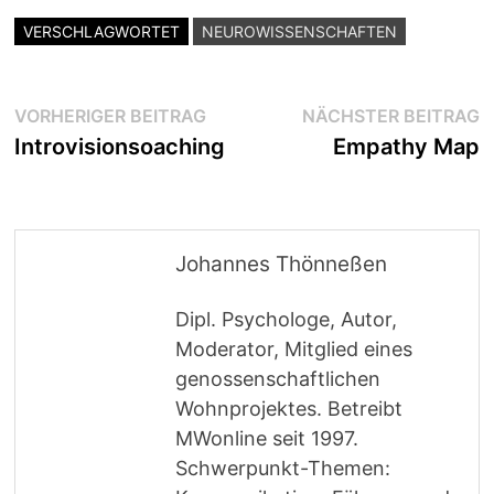
VERSCHLAGWORTET
NEUROWISSENSCHAFTEN
Beitragsnavigation
Vorheriger
N
VORHERIGER BEITRAG
NÄCHSTER BEITRAG
Beitrag:
B
Introvisionsoaching
Empathy Map
Johannes Thönneßen
Dipl. Psychologe, Autor,
Moderator, Mitglied eines
genossenschaftlichen
Wohnprojektes. Betreibt
MWonline seit 1997.
Schwerpunkt-Themen: