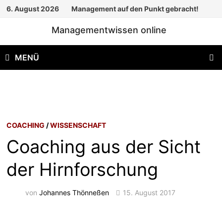
Zum
6. August 2026
Management auf den Punkt gebracht!
Inhalt
Managementwissen online
springen
MENÜ
COACHING
/
WISSENSCHAFT
Coaching aus der Sicht
der Hirnforschung
von
Johannes Thönneßen
15. August 2017