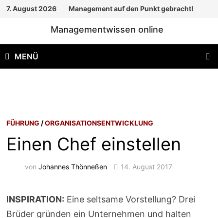
Zum
7. August 2026
Management auf den Punkt gebracht!
Inhalt
Managementwissen online
springen
MENÜ
FÜHRUNG
/
ORGANISATIONSENTWICKLUNG
Einen Chef einstellen
von
Johannes Thönneßen
14. August 2017
INSPIRATION:
Eine seltsame Vorstellung? Drei
Brüder gründen ein Unternehmen und halten