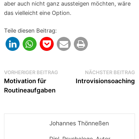
aber auch nicht ganz aussteigen möchten, wäre
das vielleicht eine Option.
Teile diesen Beitrag:
Beitragsnavigation
Vorheriger
N
VORHERIGER BEITRAG
NÄCHSTER BEITRAG
Beitrag:
B
Motivation für
Introvisionsoaching
Routineaufgaben
Johannes Thönneßen
Dipl. Psychologe, Autor,