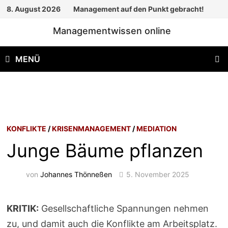
Zum
8. August 2026
Management auf den Punkt gebracht!
Inhalt
Managementwissen online
springen
MENÜ
KONFLIKTE
/
KRISENMANAGEMENT
/
MEDIATION
Junge Bäume pflanzen
von
Johannes Thönneßen
5. November 2025
KRITIK:
Gesellschaftliche Spannungen nehmen
zu, und damit auch die Konflikte am Arbeitsplatz.