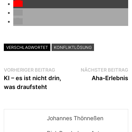
VERSCHLAGWORTET
KONFLIKTLÖSUNG
Beitragsnavigation
Vorheriger
N
VORHERIGER BEITRAG
NÄCHSTER BEITRAG
Beitrag:
B
KI – es ist nicht drin,
Aha-Erlebnis
was draufsteht
Johannes Thönneßen