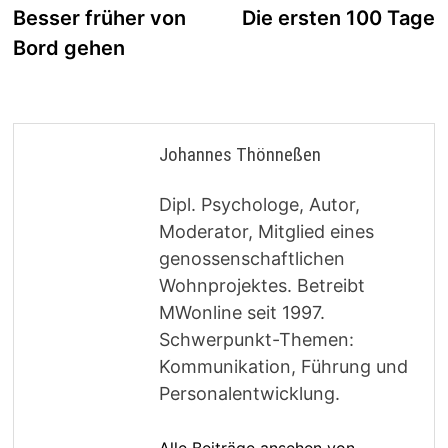
Beitrag:
B
Besser früher von
Die ersten 100 Tage
Bord gehen
Johannes Thönneßen
Dipl. Psychologe, Autor,
Moderator, Mitglied eines
genossenschaftlichen
Wohnprojektes. Betreibt
MWonline seit 1997.
Schwerpunkt-Themen:
Kommunikation, Führung und
Personalentwicklung.
Alle Beiträge ansehen von