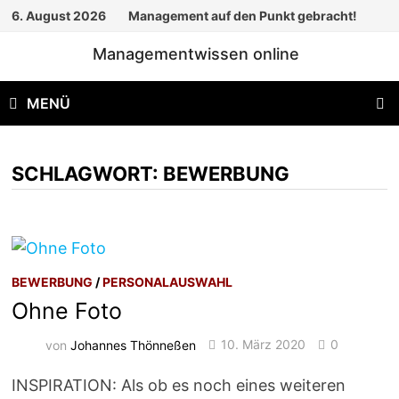
Zum
6. August 2026
Management auf den Punkt gebracht!
Inhalt
Managementwissen online
springen
MENÜ
SCHLAGWORT:
BEWERBUNG
BEWERBUNG
/
PERSONALAUSWAHL
Ohne Foto
von
Johannes Thönneßen
10. März 2020
0
INSPIRATION: Als ob es noch eines weiteren