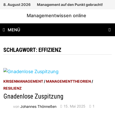
Zum
8. August 2026
Management auf den Punkt gebracht!
Inhalt
Managementwissen online
springen
MENÜ
SCHLAGWORT:
EFFIZIENZ
KRISENMANAGEMENT
/
MANAGEMENTTHEORIEN
/
RESILIENZ
Gnadenlose Zuspitzung
von
Johannes Thönneßen
15. Mai 2025
1