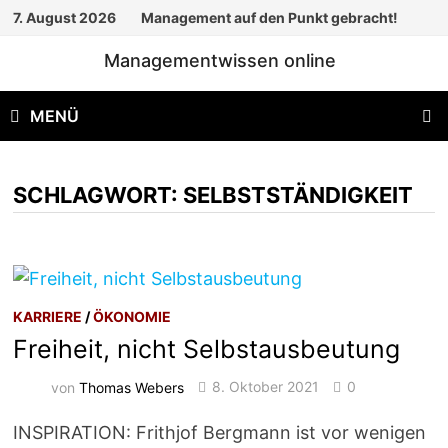
Zum
7. August 2026
Management auf den Punkt gebracht!
Inhalt
Managementwissen online
springen
MENÜ
SCHLAGWORT:
SELBSTSTÄNDIGKEIT
KARRIERE
/
ÖKONOMIE
Freiheit, nicht Selbstausbeutung
von
Thomas Webers
8. Oktober 2021
0
INSPIRATION: Frithjof Bergmann ist vor wenigen