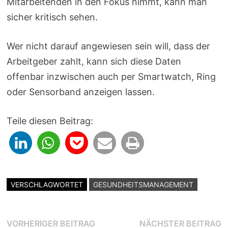
Mitarbeitenden in den Fokus nimmt, kann man
sicher kritisch sehen.
Wer nicht darauf angewiesen sein will, dass der
Arbeitgeber zahlt, kann sich diese Daten
offenbar inzwischen auch per Smartwatch, Ring
oder Sensorband anzeigen lassen.
Teile diesen Beitrag:
VERSCHLAGWORTET
GESUNDHEITSMANAGEMENT
Beitragsnavigation
Vorheriger
N
VORHERIGER BEITRAG
NÄCHSTER BEITRAG