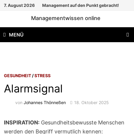
Zum
7. August 2026
Management auf den Punkt gebracht!
Inhalt
Managementwissen online
springen
MENÜ
GESUNDHEIT
/
STRESS
Alarmsignal
von
Johannes Thönneßen
18. Oktober 2025
INSPIRATION:
Gesundheitsbewusste Menschen
werden den Begriff vermutlich kennen: