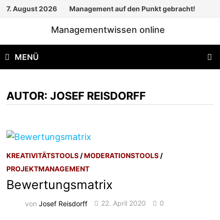
Zum
7. August 2026
Management auf den Punkt gebracht!
Inhalt
Managementwissen online
springen
MENÜ
AUTOR:
JOSEF REISDORFF
KREATIVITÄTSTOOLS
/
MODERATIONSTOOLS
/
PROJEKTMANAGEMENT
Bewertungsmatrix
von
Josef Reisdorff
22. April 2020
0