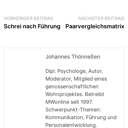
Beitragsnavigation
Vorheriger
N
VORHERIGER BEITRAG
NÄCHSTER BEITRAG
Beitrag:
B
Schrei nach Führung
Paarvergleichsmatrix
Johannes Thönneßen
Dipl. Psychologe, Autor,
Moderator, Mitglied eines
genossenschaftlichen
Wohnprojektes. Betreibt
MWonline seit 1997.
Schwerpunkt-Themen:
Kommunikation, Führung und
Personalentwicklung.