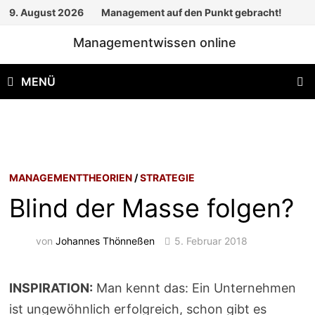
Zum
9. August 2026
Management auf den Punkt gebracht!
Inhalt
Managementwissen online
springen
MENÜ
MANAGEMENTTHEORIEN
/
STRATEGIE
Blind der Masse folgen?
von
Johannes Thönneßen
5. Februar 2018
INSPIRATION:
Man kennt das: Ein Unternehmen
ist ungewöhnlich erfolgreich, schon gibt es