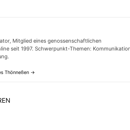
ator, Mitglied eines genossenschaftlichen
line seit 1997. Schwerpunkt-Themen: Kommunikatio
ung.
nes Thönneßen →
REN