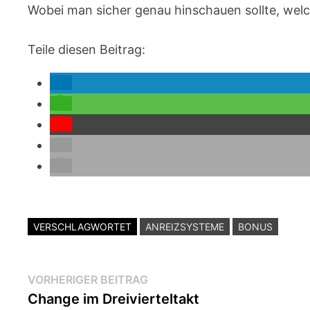
Wobei man sicher genau hinschauen sollte, wel
Teile diesen Beitrag:
VERSCHLAGWORTET
ANREIZSYSTEME
BONUS
Beitragsnavigation
Vorheriger
VORHERIGER BEITRAG
Beitrag:
Change im Dreivierteltakt