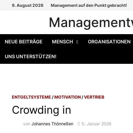
Zum
9. August 2026
Management auf den Punkt gebracht!
Inhalt
Managementw
springen
NEUE BEITRÄGE
MENSCH
ORGANISATIONEN
UNS UNTERSTÜTZEN!
ENTGELTSYSTEME
/
MOTIVATION
/
VERTRIEB
Crowding in
von
Johannes Thönneßen
5. Januar 2026