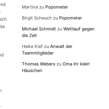
mit
Martina
zu
Popometer
–
Birgit Scheuch
zu
Popometer
sich
Was
Michael Schmidt
zu
Wettlauf gegen
die Zeit
Heike Kief
zu
Anwalt der
Teammitglieder
nd
Thomas Webers
zu
Oma ihr klein‘
Häuschen
on
.