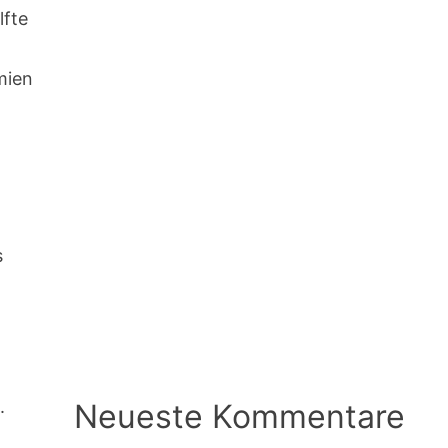
lfte
mien
s
.
Neueste Kommentare