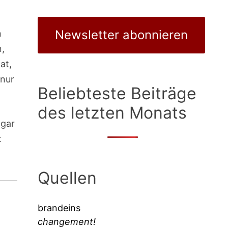
Newsletter abonnieren
n
n,
at,
 nur
Beliebteste Beiträge
des letzten Monats
 gar
t
Quellen
brandeins
changement!