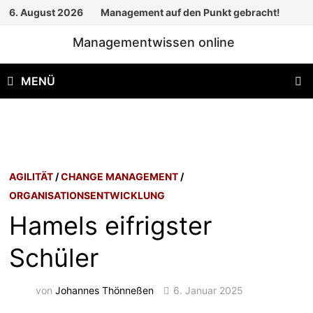
Zum
6. August 2026
Management auf den Punkt gebracht!
Inhalt
Managementwissen online
springen
MENÜ
AGILITÄT
/
CHANGE MANAGEMENT
/
ORGANISATIONSENTWICKLUNG
Hamels eifrigster
Schüler
von
Johannes Thönneßen
6. Januar 2025