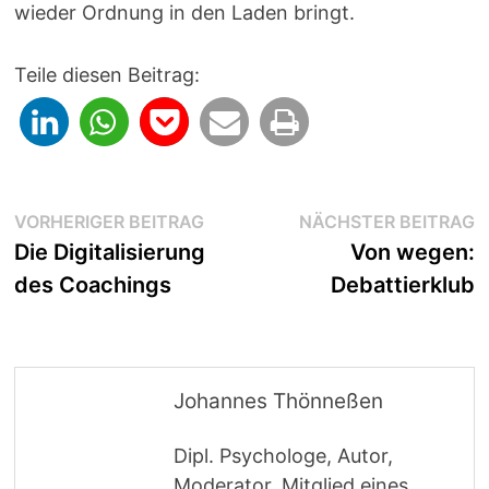
wieder Ordnung in den Laden bringt.
Teile diesen Beitrag:
Beitragsnavigation
Vorheriger
N
VORHERIGER BEITRAG
NÄCHSTER BEITRAG
Beitrag:
B
Die Digitalisierung
Von wegen:
des Coachings
Debattierklub
Johannes Thönneßen
Dipl. Psychologe, Autor,
Moderator, Mitglied eines