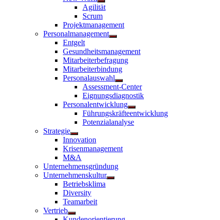
Untermenü
Agilität
anzeigen
Scrum
Projektmanagement
Personalmanagement
Untermenü
Entgelt
anzeigen
Gesundheitsmanagement
Mitarbeiterbefragung
Mitarbeiterbindung
Personalauswahl
Untermenü
Assessment-Center
anzeigen
Eignungsdiagnostik
Personalentwicklung
Untermenü
Führungskräfteentwicklung
anzeigen
Potenzialanalyse
Strategie
Untermenü
Innovation
anzeigen
Krisenmanagement
M&A
Unternehmensgründung
Unternehmenskultur
Untermenü
Betriebsklima
anzeigen
Diversity
Teamarbeit
Vertrieb
Untermenü
Kundenorientierung