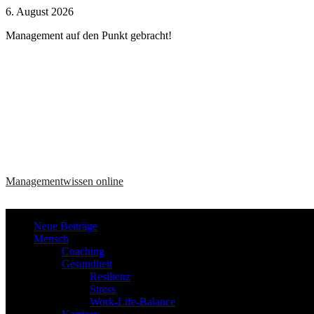
Zum
6. August 2026
Inhalt
Management auf den Punkt gebracht!
springen
Managementwissen online
Neue Beiträge
Mensch
Coaching
Gesundheit
Resilienz
Stress
Work-Life-Balance