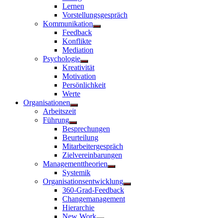
Lernen
Vorstellungsgespräch
Kommunikation
Untermenü
Feedback
anzeigen
Konflikte
Mediation
Psychologie
Untermenü
Kreativität
anzeigen
Motivation
Persönlichkeit
Werte
Organisationen
Untermenü
Arbeitszeit
anzeigen
Führung
Untermenü
Besprechungen
anzeigen
Beurteilung
Mitarbeitergespräch
Zielvereinbarungen
Managementtheorien
Untermenü
Systemik
anzeigen
Organisationsentwicklung
Untermenü
360-Grad-Feedback
anzeigen
Changemanagement
Hierarchie
New Work