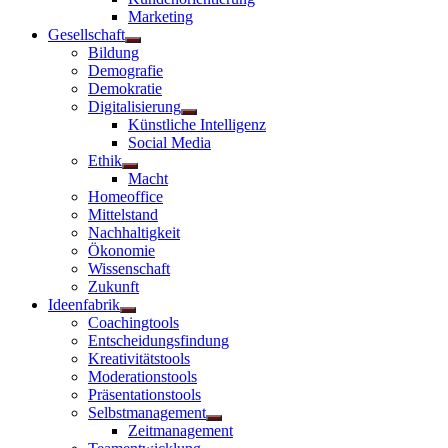
anzeigen
Marketing
Gesellschaft
Untermenü
Bildung
anzeigen
Demografie
Demokratie
Digitalisierung
Untermenü
Künstliche Intelligenz
anzeigen
Social Media
Ethik
Untermenü
Macht
anzeigen
Homeoffice
Mittelstand
Nachhaltigkeit
Ökonomie
Wissenschaft
Zukunft
Ideenfabrik
Untermenü
Coachingtools
anzeigen
Entscheidungsfindung
Kreativitätstools
Moderationstools
Präsentationstools
Selbstmanagement
Untermenü
Zeitmanagement
anzeigen