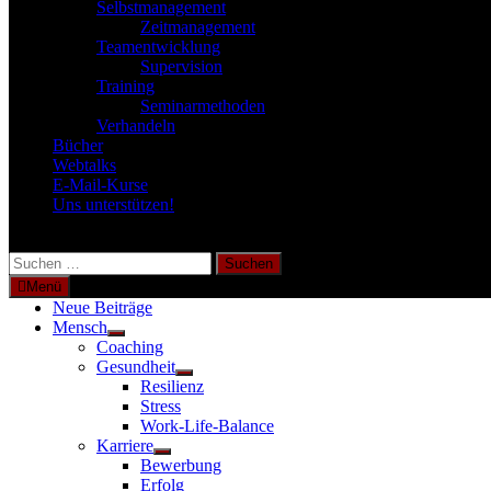
Selbstmanagement
Zeitmanagement
Teamentwicklung
Supervision
Training
Seminarmethoden
Verhandeln
Bücher
Webtalks
E-Mail-Kurse
Uns unterstützen!
Suchen
nach:
Menü
Neue Beiträge
Mensch
Untermenü
Coaching
anzeigen
Gesundheit
Untermenü
Resilienz
anzeigen
Stress
Work-Life-Balance
Karriere
Untermenü
Bewerbung
anzeigen
Erfolg