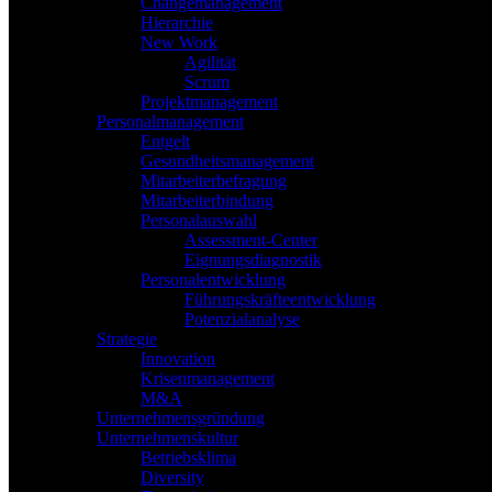
Changemanagement
Hierarchie
New Work
Agilität
Scrum
Projektmanagement
Personalmanagement
Entgelt
Gesundheitsmanagement
Mitarbeiterbefragung
Mitarbeiterbindung
Personalauswahl
Assessment-Center
Eignungsdiagnostik
Personalentwicklung
Führungskräfteentwicklung
Potenzialanalyse
Strategie
Innovation
Krisenmanagement
M&A
Unternehmensgründung
Unternehmenskultur
Betriebsklima
Diversity